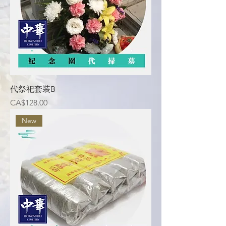
代祭祀套装B
價格
CA$128.00
New