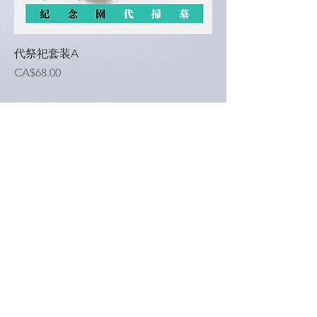
代祭祀套装A
價格
CA$68.00
Richmond Hill Cemetery Inc.
Consumer Guide
宣傳冊 Brochure
價目單 Price List
1100 Bethesda Side Rd
Richmond Hill , ON L4A 7X5
Cemetery Operator
4740427