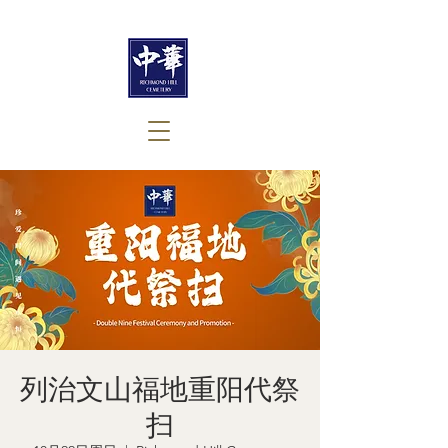
列治文山福地重阳代祭
扫