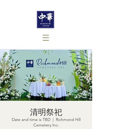
清明祭祀
Date and time is TBD
  |  
Richmond Hill
Cemetery Inc.